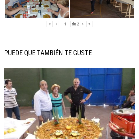
«
‹
de
2
›
»
PUEDE QUE TAMBIÉN TE GUSTE