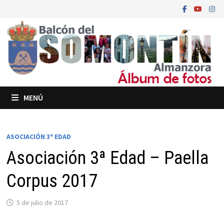
Saltar
al
contenido
MENÚ
ASOCIACIÓN 3ª EDAD
Asociación 3ª Edad – Paella
Corpus 2017
5 de julio de 2017