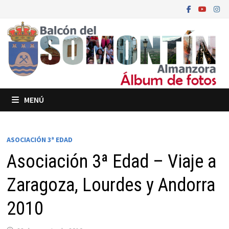
Saltar
al
contenido
MENÚ
ASOCIACIÓN 3ª EDAD
Asociación 3ª Edad – Viaje a
Zaragoza, Lourdes y Andorra
2010