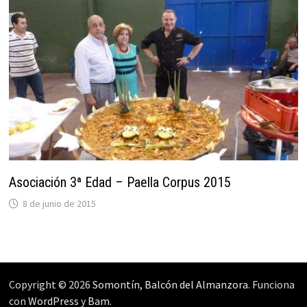
Asociación 3ª Edad – Paella Corpus 2015
8 de junio de 2015
Copyright © 2026
Somontín, Balcón del Almanzora
. Funciona
con
WordPress
y
Bam
.