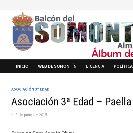
Saltar
al
contenido
INICIO
WEB DE SOMONTÍN
LICENCIA
POLÍTICA
ASOCIACIÓN 3ª EDAD
Asociación 3ª Edad – Paell
8 de junio de 2015
Fotos de Pepe Acosta Oliver