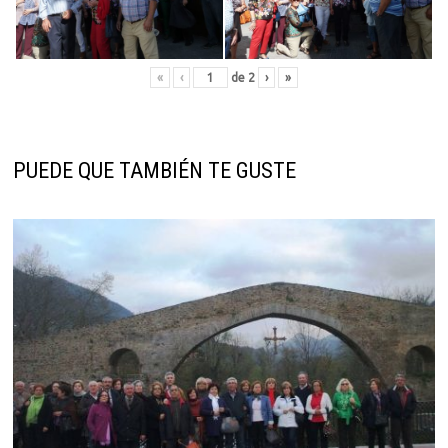
«
‹
de
2
›
»
PUEDE QUE TAMBIÉN TE GUSTE