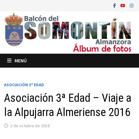
Saltar
al
contenido
MENÚ
ASOCIACIÓN 3ª EDAD
Asociación 3ª Edad – Viaje a
la Alpujarra Almeriense 2016
2 de octubre de 2016