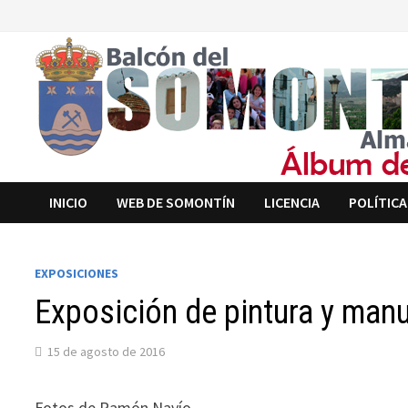
Saltar
al
contenido
INICIO
WEB DE SOMONTÍN
LICENCIA
POLÍTICA
EXPOSICIONES
Exposición de pintura y man
15 de agosto de 2016
Fotos de Ramón Navío