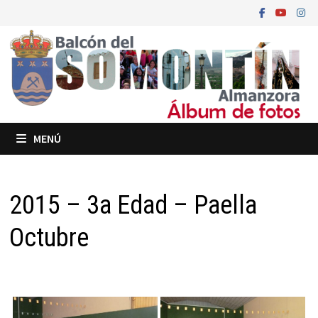
Saltar
al
contenido
MENÚ
2015 – 3a Edad – Paella
Octubre