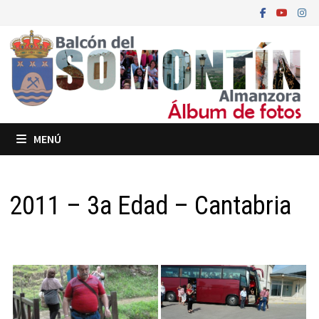
Saltar
al
contenido
MENÚ
2011 – 3a Edad – Cantabria