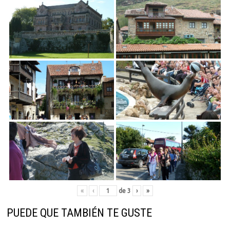
«
‹
de
3
›
»
PUEDE QUE TAMBIÉN TE GUSTE