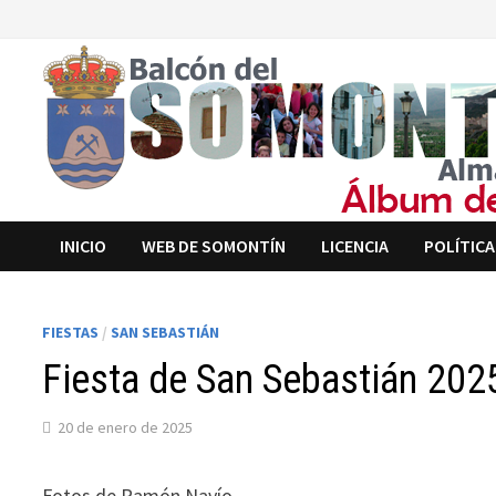
Saltar
al
contenido
INICIO
WEB DE SOMONTÍN
LICENCIA
POLÍTICA
FIESTAS
/
SAN SEBASTIÁN
Fiesta de San Sebastián 202
20 de enero de 2025
Fotos de Ramón Navío